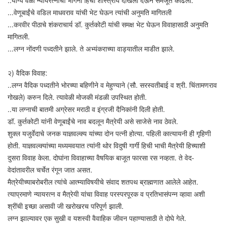
..योग्य वेळी न्यायरत्नांची भगिनी हिची शास्त्रीय दाखला देऊन समजूत काढली.
...वेणूबाईंचे वडिल माधवराव यांची भेट घेऊन त्यांची अनुमति मागितली
...करवीर पीठाचे शंकराचार्य डॉ. कुर्तकोटी यांची समक्ष भेट घेऊन विवाहासाठी अनुमति
मागितली.
...लग्न नोंदणी पध्दतीने झाले. ते अभ्यंकराच्या वाड्यातील माडीत झाले.
२) वैदिक विवाह:
..लग्न वैदिक पध्दतीने भोरच्या बहिणीने व मेहुण्याने (सौ. सरस्वतीबाई व श्री. चिंतामणराव
गोखले) करुन दिले. त्यावेळी मोजकी मंडळी उपस्थित होती.
..या लग्नाची बातमी अग्रेसर मराठी व इंग्रजी दैनिकांनी दिली होती.
डॉ. कुर्तकोटी यांनी वेणूबाईंचे नाव बदलून मैत्रेयी असे साजेसे नाव ठेवले.
शुक्ल यजुर्वेदाचे जनक याज्ञवल्क्य यांच्या दोन पत्नी होत्या. पहिली कात्यायनी ही गृहिणी
होती. याज्ञवल्क्यांच्या मध्यमवयात त्यांनी थोर विदुषी गार्गी हिची भाची मैत्रेयी हिच्याशी
दुसरा विवाह केला. दोघांना विवाहाच्या वैषयिक बाजूत फारसा रस नव्हता. ते वेद-
वेदांतावरील चर्चेत रंगून जात असत.
मैत्रेयीच्याबरोबरील त्यांचे आत्म्याविषयीचे संवाद शतपथ ब्राह्मणात आलेले आहेत.
त्याप्रमाणे न्यायरत्न व मैत्रेयी यांचा विवाह परस्परपूरक व प्रतिभासंपन्न व्हावा अशी
श्रींची इच्छा असावी जी खरोखरच परिपूर्ण झाली.
लग्न झाल्यावर एक सुखी व यशस्वी वैवाहिक जीवन पहाण्यासाठी ते दोघे गेले.