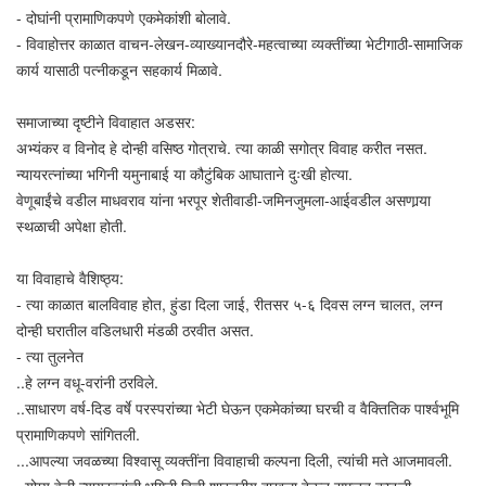
- दोघांनी प्रामाणिकपणे एकमेकांशी बोलावे.
- विवाहोत्तर काळात वाचन-लेखन-व्याख्यानदौरे-महत्वाच्या व्यक्तींच्या भेटीगाठी-सामाजिक
कार्य यासाठी पत्नीकडून सहकार्य मिळावे.
समाजाच्या दृष्टीने विवाहात अडसर:
अभ्यंकर व विनोद हे दोन्ही वसिष्ठ गोत्राचे. त्या काळी सगोत्र विवाह करीत नसत.
न्यायरत्नांच्या भगिनी यमुनाबाई या कौटुंबिक आघाताने दुःखी होत्या.
वेणूबाईंचे वडील माधवराव यांना भरपूर शेतीवाडी-जमिनजुमला-आईवडील असणार्‍या
स्थळाची अपेक्षा होती.
या विवाहाचे वैशिष्ठ्य:
- त्या काळात बालविवाह होत, हुंडा दिला जाई, रीतसर ५-६ दिवस लग्न चालत, लग्न
दोन्ही घरातील वडिलधारी मंडळी ठरवीत असत.
- त्या तुलनेत
..हे लग्न वधू-वरांनी ठरविले.
..साधारण वर्ष-दिड वर्षे परस्परांच्या भेटी घेऊन एकमेकांच्या घरची व वैक्तितिक पार्श्वभूमि
प्रामाणिकपणे सांगितली.
...आपल्या जवळच्या विश्वासू व्यक्तींना विवाहाची कल्पना दिली, त्यांची मते आजमावली.