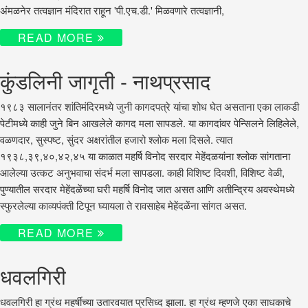
अंमळनेर तत्वज्ञान मंदिरात राहून 'पी.एच.डी.' मिळवणारे तत्वज्ञानी,
READ MORE
कुंडलिनी जागृती - नाथप्रसाद
१९८३ सालानंतर शांतिमंदिरमध्ये जुनी कागदपत्रे यांचा शोध घेत असताना एका लाकडी
पेटीमध्ये काही जुने बिन आखलेले कागद मला सापडले. या कागदांवर पेन्सिलने लिहिलेले,
वळणदार, सुस्पष्ट, सुंदर अक्षरांतील हजारो श्लोक मला दिसले. त्यात
१९३८,३९,४०,४२,४५ या काळात महर्षि विनोद सरदार मेहेंदळयांना श्लोक सांगताना
आलेल्या उत्कट अनुभवाचा संदर्भ मला सापडला. काही विशिष्ट दिवशी, विशिष्ट वेळी,
पुण्यातील सरदार मेहेंदळेंच्या घरी महर्षि विनोद जात असत आणि अतीन्द्रिय अवस्थेमध्ये
स्फुरलेल्या काव्यपंक्ती टिपून घ्यायला ते रावसाहेब मेहेंदळेंना सांगत असत.
READ MORE
धवलगिरी
धवलगिरी हा ग्रंथ महर्षींच्या उतारवयात प्रसिध्द झाला. हा ग्रंथ म्हणजे एका साधकाचे