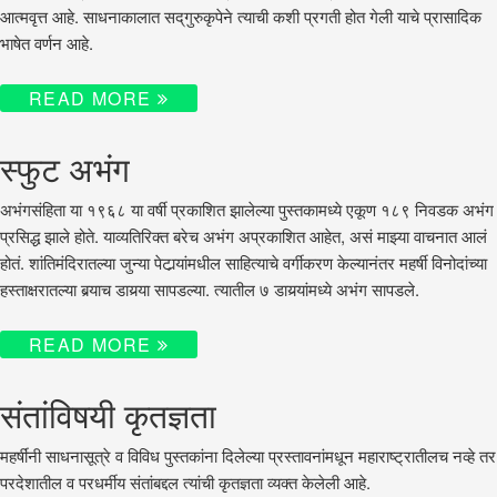
आत्मवृत्त आहे. साधनाकालात सद्‌गुरुकृपेने त्याची कशी प्रगती होत गेली याचे प्रासादिक
भाषेत वर्णन आहे.
READ MORE
स्फुट अभंग
अभंगसंहिता या १९६८ या वर्षी प्रकाशित झालेल्या पुस्तकामध्ये एकूण १८९ निवडक अभंग
प्रसिद्ध झाले होते. याव्यतिरिक्त बरेच अभंग अप्रकाशित आहेत, असं माझ्या वाचनात आलं
होतं. शांतिमंदिरातल्या जुन्या पेटार्‍यांमधील साहित्याचे वर्गीकरण केल्यानंतर महर्षी विनोदांच्या
हस्ताक्षरातल्या बर्‍याच डायर्‍या सापडल्या. त्यातील ७ डायर्‍यांमध्ये अभंग सापडले.
READ MORE
संतांविषयी कृतज्ञता
महर्षींनी साधनासूत्रे व विविध पुस्तकांना दिलेल्या प्रस्तावनांमधून महाराष्ट्रातीलच नव्हे तर
परदेशातील व परधर्मीय संतांबद्दल त्यांची कृतज्ञता व्यक्त केलेली आहे.