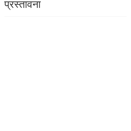
प्रस्तावना
24 OCTOBER 2019
पुरूषसूक्त-प्रणीत समाज-
शासन-शास्त्र
24 OCTOBER 2019
वेदपुरुष