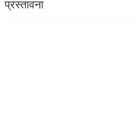
प्रस्तावना
24 OCTOBER 2019
तीर्थयात्रा म्हणजे ब्रह्मपदी
नेणारी प्र-वासाची
प्रक्रिया.
24 OCTOBER 2019
श्री आऊबाइंचे जीवन
म्हणजे भारतीय स्त्रीत्वाचा