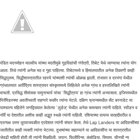
पंडित मदनमोहन मालवीय यांच्या मदतीमुळे गूढविद्यांची गंगोत्री, तिबेट येथे जाण्याचा त्यांना योग
आला. तिथे त्यांनी अनेक मठ व गुहा पाहिल्या. तिबेटमध्ये व हिमालयातील अनेक ठिकाणी काही
सिद्धपुरूष, सिद्धीशास्त्रातील रहस्ये यांच्याशी त्यांची ओळख झाली. तंजावर व दरभंगा येथील
ग्रंथालयात अतींंद्रिय शास्त्रावर संस्कृतमध्ये लिहिलेले अनेक ग्रंथ व हस्तलिखिते त्यांनी
वाचली. प्रसिद्ध मीमांसक यामुनाचार्य यांचा `सिद्धीत्रय' हा ग्रंथ त्यांनी अभ्यासला. इजिप्तमधील
पिरॅमिडस्च्या अवतीभवती राहणारे फकीर त्यांना भेटले. दक्षिण फ्रान्समधील सेंट बरनाडेट या
पाश्चात्य महिलेने जगद्विख्यात केलेल्या `लुर्डज्' येथील अनेक चमत्कार त्यांनी पाहिले. स्वीडन व
नॉर्वे या देशातील अशीच काही अद्भुत स्थळे त्यांनी पाहिली. रशियाच्या वायव्य सरहद्दीवरील व
प्रत्यक्ष उत्तर धु्रवाजवळील प्रदेशात त्यांनी संचार केला. तेथे Lap Landers या आदिवासींच्या
जातीतील काही व्यक्ती त्यांना भेटल्या. दुभाषांच्या सहाय्याने या आदिवासींना या शास्त्रातील
जेवढी माहिती होती ती त्यांनी मिळविली. जपान, फिलीपिन्स, कंबोडिया, सियाम, चीनची न्यू