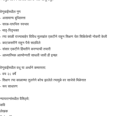
वेणूबाईंमधील गुण
- असामान्य बुध्दिमत्ता
- सरळ-पापभिरु स्वभाव
- मातृ-पितृभक्त
- त्या काळी राज्याबाहेर विविध मुलखांत एकटीने राहून शिक्षण घेत शिक्षिकेची नोकरी केली
- काटकसरीनॆ राहून पैसे साठविले
- संसार एकटीने हिंमतीने करण्याची तयारी
- आध्यात्मिक आत्मोन्नती साधली जावी ही इच्छा
वेणूबाईंमधील वधू या अर्थाने कमतरता:
- वय २८ वर्षे
- शिक्षण त्या काळाच्या तुलनेने बरेच झालेले त्यामुळे वर साजेसे मिळेनात
- रूप साधारण
न्यायरत्नांमधील वैशिठ्ये:
कवि
लेखक