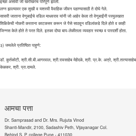
इच्छा असावी जी खरोखरच परिपूर्ण झाली.
लग्न झाल्यावर एक सुखी व यशस्वी वैवाहिक जीवन पहाण्यासाठी ते दोघे गेले.
सासरी जाताना वेणूबाईंचे वडिल माधवराव यांनी जो आहेर केला तो वेणूबाईंनी परमुलखात
शिक्षिकेची नोकरी करताना काटकसर करून जे पैसे साठवून वडिलांकडे दिले होते व काही
जिन्नस केले होते ते परत दिले. इतका दोघा बाप-लेकीतला व्यवहार स्वच्छ व पारदर्शी होता.
३) जमलेले प्रतिष्ठित पाहुणे:
डॉ. कुर्तकोटी, श्री.सी.बी.आगरवाल, श्री.रावसाहेब मेहेंदळे, श्री. प्र.के. अत्रे, श्री.तात्यासाहेब
केळकर, श्री. प्रा.दामले.
आमचा पत्ता
Dr. Samprasad and Dr. Mrs. Rujuta Vinod
Shanti-Mandir, 2100, Sadashiv Peth, Vijayanagar Col.
Behind S. P. college Pune - 411030