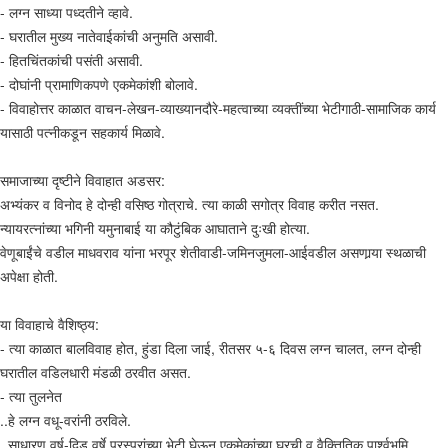
- लग्न साध्या पध्दतीने व्हावे.
- घरातील मुख्य नातेवाईकांची अनुमति असावी.
- हितचिंतकांची पसंती असावी.
- दोघांनी प्रामाणिकपणे एकमेकांशी बोलावे.
- विवाहोत्तर काळात वाचन-लेखन-व्याख्यानदौरे-महत्वाच्या व्यक्तींच्या भेटीगाठी-सामाजिक कार्य
यासाठी पत्नीकडून सहकार्य मिळावे.
समाजाच्या दृष्टीने विवाहात अडसर:
अभ्यंकर व विनोद हे दोन्ही वसिष्ठ गोत्राचे. त्या काळी सगोत्र विवाह करीत नसत.
न्यायरत्नांच्या भगिनी यमुनाबाई या कौटुंबिक आघाताने दुःखी होत्या.
वेणूबाईंचे वडील माधवराव यांना भरपूर शेतीवाडी-जमिनजुमला-आईवडील असणार्‍या स्थळाची
अपेक्षा होती.
या विवाहाचे वैशिष्ठ्य:
- त्या काळात बालविवाह होत, हुंडा दिला जाई, रीतसर ५-६ दिवस लग्न चालत, लग्न दोन्ही
घरातील वडिलधारी मंडळी ठरवीत असत.
- त्या तुलनेत
..हे लग्न वधू-वरांनी ठरविले.
..साधारण वर्ष-दिड वर्षे परस्परांच्या भेटी घेऊन एकमेकांच्या घरची व वैक्तितिक पार्श्वभूमि