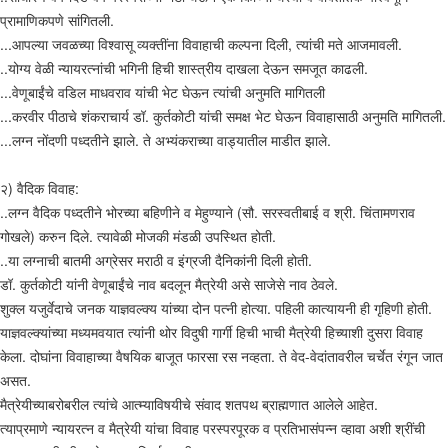
प्रामाणिकपणे सांगितली.
...आपल्या जवळच्या विश्वासू व्यक्तींना विवाहाची कल्पना दिली, त्यांची मते आजमावली.
..योग्य वेळी न्यायरत्नांची भगिनी हिची शास्त्रीय दाखला देऊन समजूत काढली.
...वेणूबाईंचे वडिल माधवराव यांची भेट घेऊन त्यांची अनुमति मागितली
...करवीर पीठाचे शंकराचार्य डॉ. कुर्तकोटी यांची समक्ष भेट घेऊन विवाहासाठी अनुमति मागितली.
...लग्न नोंदणी पध्दतीने झाले. ते अभ्यंकराच्या वाड्यातील माडीत झाले.
२) वैदिक विवाह:
..लग्न वैदिक पध्दतीने भोरच्या बहिणीने व मेहुण्याने (सौ. सरस्वतीबाई व श्री. चिंतामणराव
गोखले) करुन दिले. त्यावेळी मोजकी मंडळी उपस्थित होती.
..या लग्नाची बातमी अग्रेसर मराठी व इंग्रजी दैनिकांनी दिली होती.
डॉ. कुर्तकोटी यांनी वेणूबाईंचे नाव बदलून मैत्रेयी असे साजेसे नाव ठेवले.
शुक्ल यजुर्वेदाचे जनक याज्ञवल्क्य यांच्या दोन पत्नी होत्या. पहिली कात्यायनी ही गृहिणी होती.
याज्ञवल्क्यांच्या मध्यमवयात त्यांनी थोर विदुषी गार्गी हिची भाची मैत्रेयी हिच्याशी दुसरा विवाह
केला. दोघांना विवाहाच्या वैषयिक बाजूत फारसा रस नव्हता. ते वेद-वेदांतावरील चर्चेत रंगून जात
असत.
मैत्रेयीच्याबरोबरील त्यांचे आत्म्याविषयीचे संवाद शतपथ ब्राह्मणात आलेले आहेत.
त्याप्रमाणे न्यायरत्न व मैत्रेयी यांचा विवाह परस्परपूरक व प्रतिभासंपन्न व्हावा अशी श्रींची