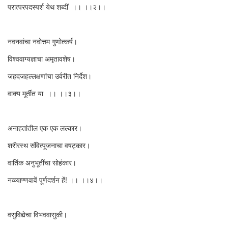
परात्परपदस्पर्श येथ शब्दीं ।। ।।२।।
नवनवांचा नवोत्तम गुणोत्कर्ष।
विश्ववाग्यज्ञाचा अमृतावशेष।
जहदजहल्लक्षणांचा उर्वरीत निर्देश।
वाक्य मूर्तींत या ।। ।।३।।
अनाहतांतील एक एक लल्कार।
शरीरस्थ संवित्पूजनाचा वषट्कार।
वार्तिक अनुभूतींचा सोहंकार।
नव्व्याण्णवावें पूर्णदर्शन हें! ।। ।।४।।
वसुविद्येचा विभववासुकी।