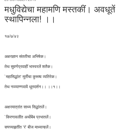
मधुविद्येचा महामणि मस्तकीं। अवधूतें
स्थापिन्नला! ।।
१७/७/४२
अक्षरज्ञान संततीचा अभिषेक।
तेथ सुवर्णप्रवाहीं भास्वरलें शतैक।
`महासिद्धांत' मूर्तीचा कुरूष्व व्यतिरेक।
तेथ नव्व्याण्णवावें धूतदर्शन।। ।।१।।
अक्षरमात्रांत साध्य सिद्धांतलें।
`किरणावलींत अर्थबिंब प्रभातलें।
सप्त्व्याहृतींत 'रं' बीज माध्यान्हलें।