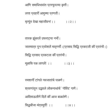
आणि समाधिभावांत प्रस्फुरल्या कृती।
लत्ता प्रहारीं आमुच्या प्रणती।
मृत्यूंत देखा महाजीवन!।। ।।२।।
तारक झुंबरलें उफराट्या नभीं।
जातमात्र पुन:प्रवेशलें मातृगर्भीं।(प्रसाद सिद्धि प्रकटली कीं प्रारंभी।)
सिद्धि प्रसाद प्रकटला कीं प्रारंभी।
मूळासि पळ लागलें! ।। ।।३।।
स्मशानीं टांगले नवजातांचे पाळणे।
श्रवणांतून उद्भवले लोकनाथांचें `गोविंद' गाणें।
आदिमाऊलीनें दिलें कीं आज बाळलेणें।
सिद्धबीजा मंत्रमूर्ती! ।। ।।४।।