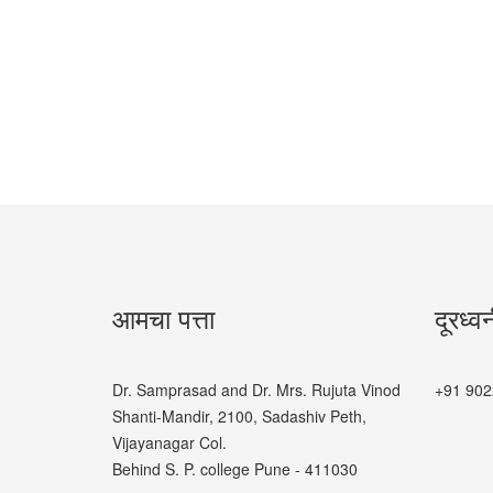
आमचा पत्ता
दूरध्व
Dr. Samprasad and Dr. Mrs. Rujuta Vinod
+91 902
Shanti-Mandir, 2100, Sadashiv Peth,
Vijayanagar Col.
Behind S. P. college Pune - 411030