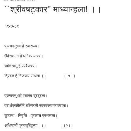
``श्रीवषट्कार'' माध्यान्हला! ।।
१९-७-३९
प्रत्यगनुभव हें स्वाराज्य।
ऐंद्रियभान हें घनिष्ठ आज्य।
साक्षित्वभू हें परवैराज्य।
त्रिदळ हें निजरूप साधना ।। ।।१।।
प्रत्यगनुभवी स्वानंद बुदबुदला।
पदार्थप्रतीतींने बलिष्टली स्वस्वरूपमहाज्वाला।
कूटस्थ - निवृत्ति - प्रकाश प्रभातला।
अधिष्ठानीं प्रमातृबिंदूच्या! ।। ।।२।।