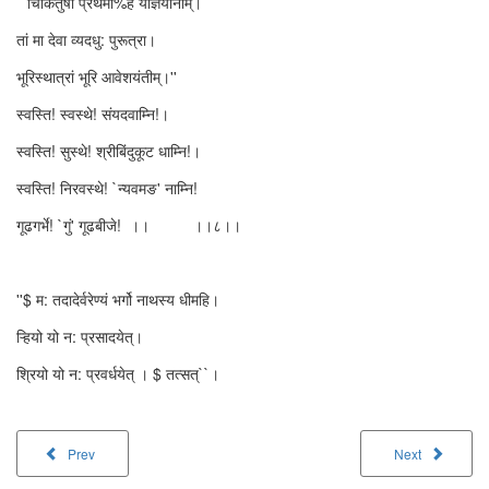
``चिकितुषी प्रथमा%हं यज्ञियानाम्।
तां मा देवा व्यदधु: पुरूत्रा।
भूरिस्थात्रां भूरि आवेशयंतीम्।''
स्वस्ति! स्वस्थे! संयदवाम्नि!।
स्वस्ति! सुस्थे! श्रीबिंदुकूट धाम्नि!।
स्वस्ति! निरवस्थे! `न्यवमङ' नाम्नि!
गूढगर्भे! `गुं' गूढबीजे! ।। ।।८।।
''$ म: तदादेर्वरेण्यं भर्गो नाथस्य धीमहि।
ऱ्हियो यो न: प्रसादयेत्।
श्रियो यो न: प्रवर्धयेत् । $ तत्सत्``।
Prev
Next