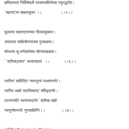
ज्ञप्त्रूिपता निर्विशेषली स्वरूपसंवित्तेच्या स्फुरद्धारेंत।
`महानंद'भा साक्षात्कुरू! ।। ।।५।।
फुलल्या सहस्त्राराच्या नीलपाकुळया।
उमलल्या साक्षिचैतन्याच्या गुल्कळया।
शोभल्या सु-वर्णबालेच्या सोनसाखळया।
``श्रीवषट्कार'' माध्यान्हला! ।। ।।६।।
स्वस्ति! सावित्रि! नमस्तुभ्यं नाथशरण्ये!।
स्वस्ति आद्ये! श्रुतिमातर्! संविद्वदान्ये!।
प्रत्यग्वति! स्वयंस्वप्रभे! `श्रीमह:संज्ञे!
नवयुगोषस्स्वे! युगसाक्षिणि!।। ।।७।।