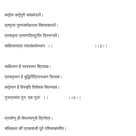
कर्तृत्व कर्तृगुणें काळवंडलें।
द्रष्टृत्व दृश्यसापेक्षतया विषयाकारलें।
प्रमातृत्व प्रमाणत्रिपुटींत त्रिभग्नलें।
साक्षित्वमात्र स्वालंबसंस्थान ।। ।।३।।
साक्षिभान हें स्वस्वरूप श्रियाळ।
प्रमातृभान हें बुद्धिरिंद्रियस्थान ऱ्हियाळ।
कर्तृभान हें विस्मृति विशेषक क्लिऱ्याळ।
गुजत्रयांत पुन: एक गूज! ।। ।।४।।
त्रसरेणू ही कैवल्याणूचे त्रिनेत्र।
संधिकला कीं प्रकाशली पूर्व पश्चिमज्ञप्तींत।