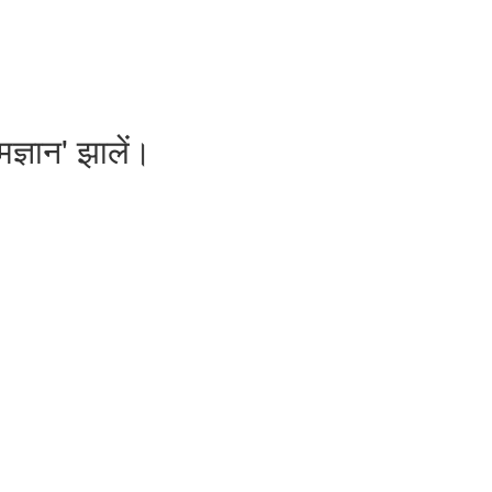
मज्ञान' झालें।