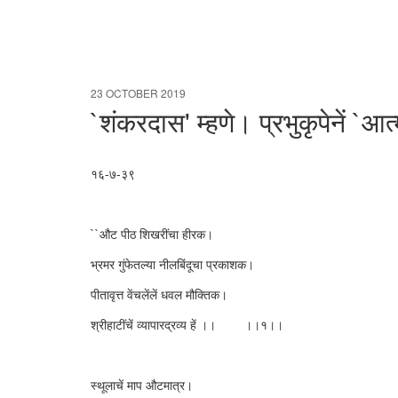
23 OCTOBER 2019
`शंकरदास' म्हणे। प्रभुकृपेनें `आत्
१६-७-३९
``औट पीठ शिखरींचा हीरक।
भ्रमर गुंफेतल्या नीलबिंदूचा प्रकाशक।
पीतावृत्त वेंचलेंलें धवल मौक्तिक।
श्रीहाटींचें व्यापारद्रव्य हें ।। ।।१।।
स्थूलाचें माप औटमात्र।