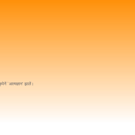
पेनें `आत्मज्ञान' झालें।