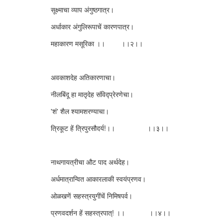
सूक्ष्माचा व्याप अंगुष्ठगात्र।
अर्धाकार अंगुलिरूपाचें कारणपात्र।
महाकारण मसूरिका ।। ।।२।।
अवकाशदेह अतिकारणाचा।
नीलबिंदू हा मातृदेह संविद्प्रेरणेचा।
'शं' शैल श्यामशरण्याचा।
त्रिकूट हें त्रिपुरसौदर्य!।। ।।३।।
नाथगायत्रीचा औट पाद अर्थदेह।
अर्धमात्रान्वित आकारलाकी स्वयंप्रणव।
ओळखणें सहस्त्रयुगींचें निमिषपर्व।
प्रणवदर्शन हें सहस्त्रपात्! ।। ।।४।।