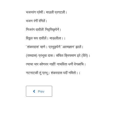
भजनरंग प्रेमीं। माउली प्रगटली।
भजन रंगीं रंगिलें।
निजरंग दावीलें! निवृत्तिकृपेनें।
विठ्ठल रूप दावीलें। माऊलीला।।
`शंकरदास' म्हणे। प्रभुकृपेनें `आत्मज्ञान' झालें।
(रामदास) प्रभूचा दास। संचित क्रियमाण इरे (विरे)।
त्याचा भार कोणवर नाहीं! नाचविता धनी वेगळाचि।
नटनाटकी तूं प्रभू। शंकरदास पदीं नमितो।।
Prev