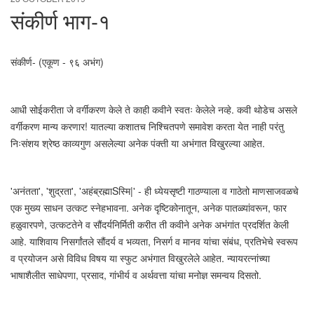
संकीर्ण भाग-१
संकीर्ण- (एकूण - ९६ अभंग)
आधी सोईकरीता जे वर्गीकरण केले ते काही कवीने स्वतः केलेले नव्हे. कवी थोडेच असले
वर्गीकरण मान्य करणार! यातल्या कशातच निश्चितपणे समावेश करता येत नाही परंतु
निःसंशय श्रेष्ठ काव्यगुण असलेल्या अनेक पंक्ती या अभंगात विखुरल्या आहेत.
'अनंतता', 'शुद्रता', 'अहंब्रह्माSस्मि|' - ही ध्येयसृष्टी गाठण्याला व गाठेतो माणसाजवळचे
एक मुख्य साधन उत्कट स्नेहभावना. अनेक दृष्टिकोनातून, अनेक पातळ्यांवरून, फार
हळुवारपणे, उत्कटतेने व सौंदर्यनिर्मिती करीत ती कवीने अनेक अभंगांत प्रदर्शित केली
आहे. याशिवाय निसर्गांतले सौंदर्य व भव्यता, निसर्ग व मानव यांचा संबंध, प्रतिभेचे स्वरूप
व प्रयोजन असे विविध विषय या स्फुट अभंगात विखुरलेले आहेत. न्यायरत्नांच्या
भाषाशैलीत साधेपणा, प्रसाद, गांभीर्य व अर्थवत्ता यांचा मनोज्ञ समन्वय दिसतो.