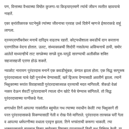
पण, वित्ताच्या वैभवाच्या विष्ठेंत कुजणा-या किड्याप्रमाणें त्यांचें जीवन व्यतीत व्हावयाचे
नव्हतें.
एका क्रांतीकारक घटनेमुळें त्यांच्या जीवनाचा प्रवाह उर्ध्व दिशेनें म्हणजे ईश्वराकडे वाहूं
लागला.
द्रव्यप्राप्तीबरोबर मनाचें दारिद्र्य वाढतच रहातें. कोट्यधीशाला कवडीचें दान करताना
प्राणांतिक वेदना होतात. उलट, संध्याकाळची शिदोरी नसलेल्या अकिंचनाचें ठायी, समोर
आलेलें माध्यान्हीचें ताट सगळेच्या सगळें दुस-यापुढें सारण्याची अलौकीक शक्ति
सहजासहजी प्राप्त होऊं शकतें.
नवकोट नारायण पुरंदरदास मनानें एक कवडीचुंबक, कंगाल झाला होता. एक सिद्ध सत्पुरूष
पुरंदरदासाला याचे देही पुनर्जन्म देण्यासाठीं, खरें द्विजत्व देण्यासाठी अवतीर्ण झाला. त्यानें
भिक्षुकाच्या रूपांत विवाहासाठी पुरंदरदासाजवळ द्रव्याची मदत मागितली. शेंकडो वेळां
नकार देऊन शेवटीं पुरंदरदासानें त्याला दोन खोटे पैसे घेण्यास सांगितलें. तो सिद्ध
पुरंदरदासाच्या पत्नीकडे गेला.
क्षणार्धात तिनें आपल्या नाकांतील बहुमोल नथ त्याच्या स्वाधीन केली! त्या भिक्षुकानें ती
परत पुरंदरदासाकडे विकण्यासाठीं नेली व रोख पैसे मागितले. पुरंदरदास तात्काळ घरीं गेला
व आपल्या धर्मपत्नीच्या वधाला प्रवृत्त झाला. तिने भगवंताची करूणा भाकली. त्या
भक्तवत्सलाने तात्काळ तिच्या समोरच्या विषाच्या प्याल्यामध्यें तिची नथ निक्षिप्त केली. या