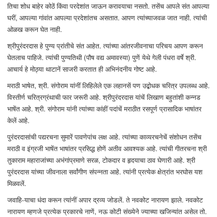
तिचा शोध बाहेर कोठें किंवा परदेशांत जाऊन करावयाचा नसतो. तसेंच आपले संत आपल्या
घरीं, आपल्या गांवांत आपल्या प्रदेशांतच असतात. आपण त्यांच्याजवळ जात नाही. त्यांची
ओळख करून घेत नाही.
श्रीपुरंदरदास हे पुण्य प्रांतीचे संत आहेत. त्यांच्या आंतरजीवनाचा परिचय आपण करून
घेतलाच पाहिजे. त्यांची पुण्यतिथी (पौष वद्य अमावस्या) पुणें येथे गेली पंधरा वर्षे श्री.
आचार्य हे मोठ्या थाटानें साजरी करतात ही अभिनंदनीय गोष्ट आहे.
मराठी भाषेत, श्री. संगोराम यांनीं लिहिलेले एक लहानसें पण उद्बोधक चरित्र उपलब्ध आहे.
विस्तीर्ण चरित्रग्रंथाची फार जरूरी आहे. श्रीपुरंदरदास यांचें लिखाण बहुतांशी कन्नड
भाषेंत आहे. श्री. संगोराम यांनी त्यांच्या कांहीं पदांचें मराठीत रसपूर्ण प्रासादिक भाषांतर
केलें आहे.
पुरंदरदासांची पद्यरचना सुमारें पावणेपांच लक्ष आहे. त्यांच्या काव्यरचनेचें संशोधन तसेंच
मराठी व इंग्रजी भाषेंत भाषांतर प्रसिद्ध होणें अतीव आवश्यक आहे. त्यांची गीतरचना श्री
तुकाराम महाराजांच्या अभंगांप्रमाणे सरळ, टोकदार व हृदयाचा ठाव घेणारी आहे. श्री
पुरंदरदास यांच्या जीवनाला सर्वांगीण संपन्नता आहे. त्यांनी प्रत्येक क्षेत्रांत भरघोस यश
मिळवलें.
जवाहि-याचा धंदा करून त्यांनीं अपार द्रव्य जोडलें. ते नवकोट नारायण झाले. नवकोट
नारायण म्हणजे प्रत्येक प्रकारचे नाणें, नऊ कोटी संख्येने ज्याच्या खजिन्यांत असेल तो.