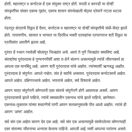
होती. महाराष्ट्र व कर्नाटक हें एक संयुक्त राष्ट्र होतें. मराठी व कानडी या दोन्हीं
संस्कृतींचा संसार एकाच गृहांत, एकाच शासन संस्थेखाली मोठ्या प्रेमानें नटला थटला
होता.
पंढरपूर क्षेत्राचें विठ्ठल हें दैवत, कर्नाटक व महाराष्ट्र या दोन्हीं संस्कृतीचें संधी-केंद्र झालें
होते. नारायणीय, सात्वत व भागवत या त्रिविध भक्ती प्रवाहांचा प्रयागराज श्री विठ्ठल या
प्रतीकांत अवतीर्ण झाला आहे.
पुरंदर हें स्थान त्यावेळीं सोलापूर जिल्ह्यांत असे. आतां ते पुणें जिल्ह्यांत समाविष्ट आहे.
संतश्रेष्ठ पुरंदरदास हे पुण्यनगरीशीं अशा त-हेनें संलग्न असल्यामुळें त्यांचें जीवनकार्य हा
आपला एक मानबिंदू आहे. आपण श्री पुरंदरदास यांचे आहोत. त्यांच्याशीं ऋणबद्ध आहोंत.
पुरंदरदास हे संपूर्णतः आपले नव्हेत. संत हे सर्वांचे असतात. पुरंदरदास कर्नाटकाचें आहेत.
आपले आहेत. दक्षिणपथाचे आहेत. भारताचे आहेत, सर्व विश्वाचे आहेत.
आपण मात्र संपूर्णपणें कोणातरी एका संताचे संपूर्णपणें होणें आवश्यक असतें. आपण
पुरंदरदासाचें झालें पाहिजे, त्यांचें समकालीन एकनाथ यांचे झालें पाहिजे, ज्ञानेश्वर-
एकनाथ-तुकाराम यांच्या शब्दगंगेचें पाणी आपण शतकानुशतकें पीत आलो आहोंत. त्यांचे ही
आपण 'आप्त' आहोत.
सर्व संत एक आहेत कारण देव एक आहे. सर्व संत एक असल्यामुळें सामोरलेल्या कोणत्याही
एका संताच्या जीवनाचा अभ्यास केलाच पाहिजे. आपली आई जशी आपल्या घरांतच असते.