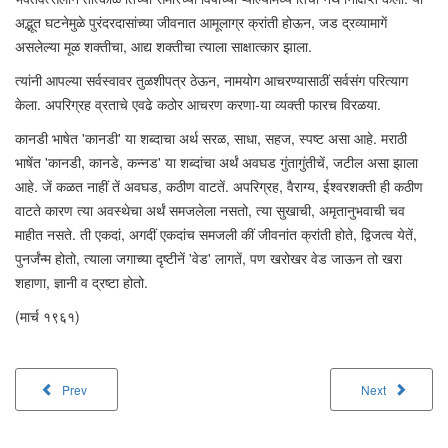
अद्भूत घटनेमुळे पुरंदरदासांच्या जीवनात आमूलाग्र क्रांती होऊन, जड द्रव्यामागें
असलेल्या मूळ शक्तीचा, आद्य शक्तीचा त्याला साक्षात्कार झाला.
त्यांनी आपल्या सर्वस्वावर तुळशीपत्र ठेऊन, नामयोग आचरण्यासाठीं सर्वसंग परित्याग
केला. अपरिग्रह व्रताचे एवढे कठोर आचरण करणा-या व्यक्ती फारच विरळया.
कानडी भाषेत 'कानडी' या शब्दाचा अर्थ सरळ, साधा, सहज, स्पष्ट असा आहे. मराठी
भाषेंत 'कानडी, कानडे, कन्नड' या शब्दांचा अर्थं अवघड गुंतागुंतीचें, जटील असा झाला
आहे. जें कळत नाहीं तें अवघड, कठीण वाटतें. अपरिग्रह, वैराग्य, ईश्वरशक्ती ही कठीण
वाटते कारण त्या अवस्थेचा अर्थं समजलेला नसतो, त्या सुखाची, अमृतानुभवाची चव
माहीत नसते. ती एकदां, अगदीं एकदांच समजली कीं जीवनांत क्रांती होते, द्विजत्व येतें,
पुनर्जंन्म होतो, त्याला जगाच्या दृष्टीनें 'वेड' लागतें, पण खरोखर वेड जाऊन तो खरा
शहाणा, ज्ञानी व द्रष्टा होतो.
(मार्च १९६१)
Prev
Next