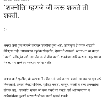
`शक्नोति' म्हणजे जी करू शकते ती
शक्ती.
३)
अनन्त-तेची पूजा म्हणजे खरोखर शक्तीची पूजा आहे. शक्तिपूजा हे केवळ भारताचे
वैशिष्ट्य नाही. जगामधल्या बहुतेक संस्कृतीत, देशात ते आढळते. अनन्त-ता या शब्दाने
`शक्ती' अभिप्रेत आहे. अमर्याद असते तीच शक्ती. शक्तीच्या आविष्काराला मात्र मर्यादा
येतात. पण शक्तीला स्वत:ला मर्यादा नाहीत.
अनन्त-ता हे प्रतीक, ही कल्पना मी स्वीकारली याचे कारण `शक्ती' या शब्दाचा मूल अर्थ-
निरुक्तार्थ, असावा तेवढा परिचित, प्रसिद्ध नव्हता. वस्तुत: शक्ती हा शब्द अनन्ततेचा
द्योतक आहे. `शक्नोति' म्हणजे जी करू शकते ती शक्ती. सर्व आविष्कारांच्या व
आविर्भावांच्या मूळाशी असणारी प्रेरक-शक्ती म्हणजे शक्ती.