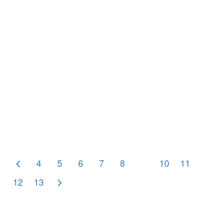
23 OCTOBER 2019
मणिपूर चक्र
4
5
6
7
8
9
10
11
12
13