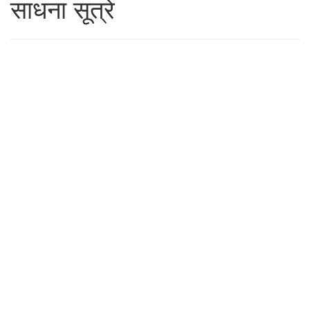
साधना सूत्रे
21 OCTOBER 2019
ज्ञानेश्वरमहाराज
21 OCTOBER 2019
अविद्येमुळे उपाधि होते.