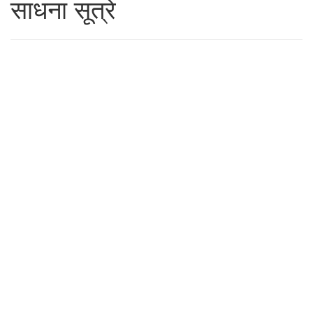
साधना सूत्रे
21 OCTOBER 2019
ज्ञानदूत
21 OCTOBER 2019
तुरीय अवस्था