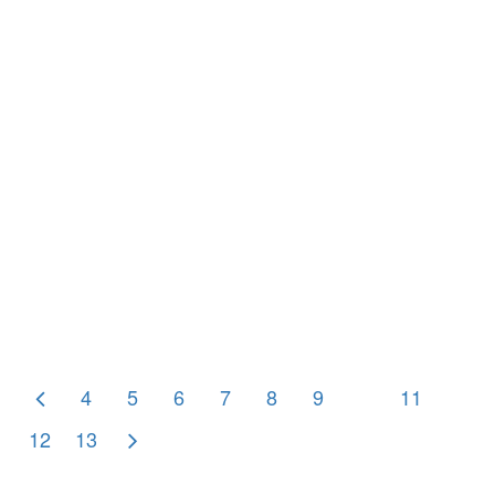
21 OCTOBER 2019
तत्त्वज्ञान म्हणजे यथार्थज्ञान
4
5
6
7
8
9
10
11
12
13