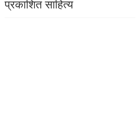
प्रकाशित साहित्य
23 OCTOBER 2019
आपल्या प्रतीती कितीतरी
तऱ्हांनी मर्यादित असतात
23 OCTOBER 2019
ईश्वरता हे अनन्ततेचे
विशेषण आहे