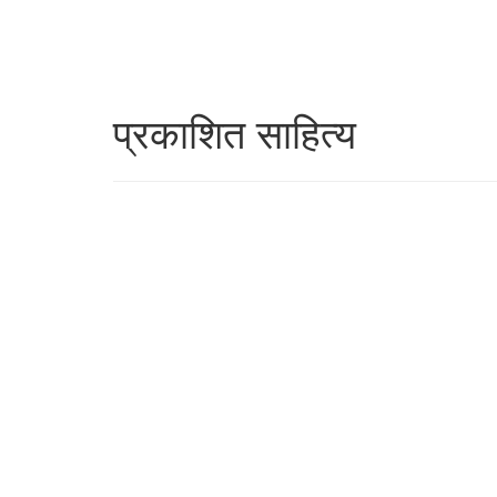
प्रकाशित साहित्य
22 OCTOBER 2019
पान ४९/६
22 OCTOBER 2019
पान ५०/७