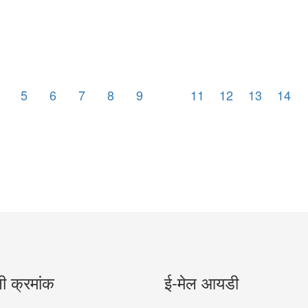
5
6
7
8
9
10
11
12
13
14
नी क्रमांक
ई-मेल आयडी